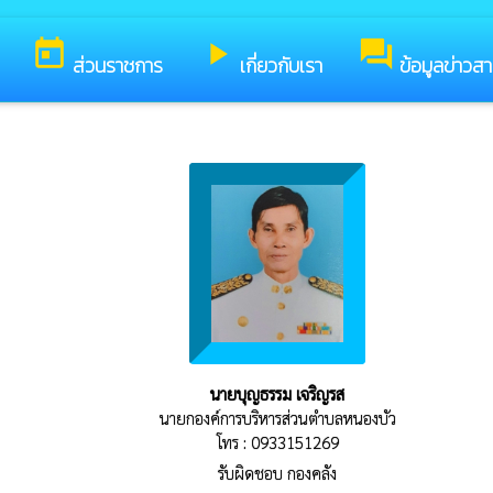
รับสู่เว็บไซต์ของ องค์การบริหารส่วนตำบลหนองบัว
today
play_arrow
forum
ส่วนราชการ
เกี่ยวกับเรา
ข้อมูลข่าวส
นายบุญธรรม เจริญรส
นายกองค์การบริหารส่วนตำบลหนองบัว
โทร : 0933151269
รับผิดชอบ กองคลัง