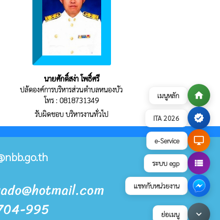
นายศักดิ์สง่า โพธิ์ศรี
ปลัดองค์การบริหารส่วนตำบลหนองบัว
home
เมนูหลัก
โทร : 0818731349
รับผิดชอบ บริหารงานทั่วไป
verified
ITA 2026
desktop_windows
e-Service
@nbb.go.th
view_list
ระบบ egp
buado@hotmail.com
แชทกับหน่วยงาน
-704-995
keyboard_arrow_down
ย่อเมนู