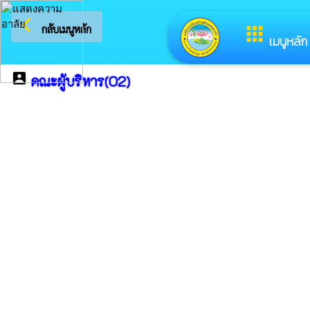
arrow_back_ios
ยินดีต้อน
กลับเมนูหลัก
apps
เมนูหลัก
account_box
คณะผู้บริหาร(O2)