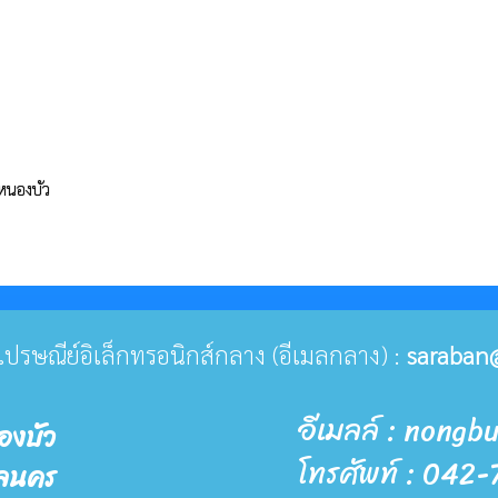
หนองบัว
ยู่ไปรษณีย์อิเล็กทรอนิกส์กลาง (อีเมลกลาง) :
saraban
อีเมลล์ : nong
องบัว
โทรศัพท์ : 042
กลนคร